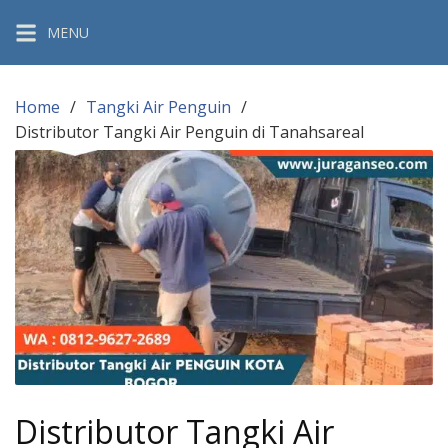
Skip
MENU
to
content
Home
Tangki Air Penguin
Distributor Tangki Air Penguin di Tanahsareal
Distributor Tangki Air