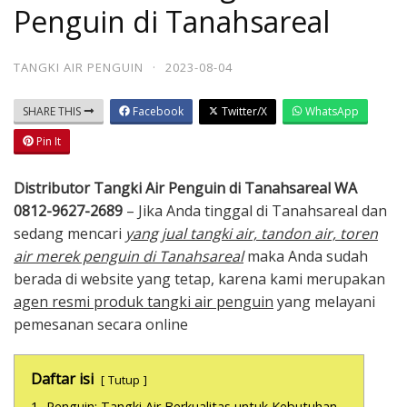
Penguin di Tanahsareal
TANGKI AIR PENGUIN
·
2023-08-04
SHARE THIS
Facebook
Twitter/X
WhatsApp
Pin It
Distributor Tangki Air Penguin di Tanahsareal WA
0812-9627-2689
– Jika Anda tinggal di Tanahsareal dan
sedang mencari
yang jual tangki air, tandon air, toren
air merek penguin di Tanahsareal
maka Anda sudah
berada di website yang tetap, karena kami merupakan
agen resmi produk tangki air penguin
yang melayani
pemesanan secara online
Daftar isi
Tutup
1.
Penguin: Tangki Air Berkualitas untuk Kebutuhan