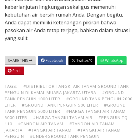
keberlanjutan lingkungan sekaligus memenuhi
kebutuhan air bersih rumah Anda. Dengan begitu,
Anda dapat memiliki ketenangan pikiran bahwa
pasokan air Anda tetap terjaga, bahkan dalam situasi
yang sulit.
SHARE THIS
Facebook
Twitter/X
WhatsApp
Pin It
TAGS:
#DISTRIBUTOR TANGKI AIR TANAM GROUND TANK
PENGUIN DI KAMAL MUARA JAKARTA UTARA
#GROUND
TANK PENGUIN 1000 LITER
#GROUND TANK PENGUIN 2000
LITER
#GROUND TANK PENGUIN 500 LITER
#GROUND
TANK PENGUIN 5000 LITER
#HARGA TANGKI AIR TANAM
5000 LITER
#HARGA TANGKI TANAM AIR
#PENGUIN TQ
110
#TANDON AIR TANAM
#TANDON AIR TANAM
JAKARTA
#TANGKI AIR TANAM
#TANGKI AIR TANAM
PENGUIN
#UNDERGROUND TANK PENGUIN