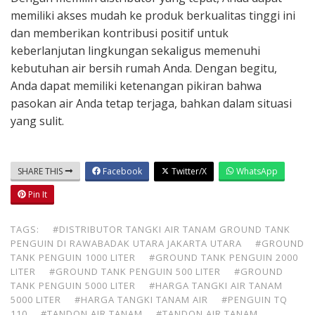
memiliki akses mudah ke produk berkualitas tinggi ini
dan memberikan kontribusi positif untuk
keberlanjutan lingkungan sekaligus memenuhi
kebutuhan air bersih rumah Anda. Dengan begitu,
Anda dapat memiliki ketenangan pikiran bahwa
pasokan air Anda tetap terjaga, bahkan dalam situasi
yang sulit.
SHARE THIS
Facebook
Twitter/X
WhatsApp
Pin It
TAGS:
#DISTRIBUTOR TANGKI AIR TANAM GROUND TANK
PENGUIN DI RAWABADAK UTARA JAKARTA UTARA
#GROUND
TANK PENGUIN 1000 LITER
#GROUND TANK PENGUIN 2000
LITER
#GROUND TANK PENGUIN 500 LITER
#GROUND
TANK PENGUIN 5000 LITER
#HARGA TANGKI AIR TANAM
5000 LITER
#HARGA TANGKI TANAM AIR
#PENGUIN TQ
110
#TANDON AIR TANAM
#TANDON AIR TANAM