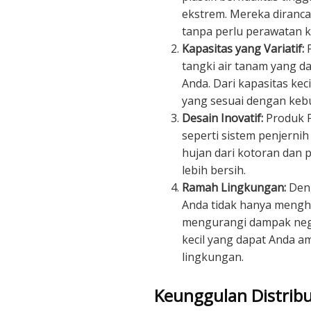
ekstrem. Mereka diranc
tanpa perlu perawatan 
Kapasitas yang Variatif:
P
tangki air tanam yang 
Anda. Dari kapasitas kec
yang sesuai dengan kebu
Desain Inovatif:
Produk Pe
seperti sistem penjern
hujan dari kotoran dan p
lebih bersih.
Ramah Lingkungan:
Deng
Anda tidak hanya menghe
mengurangi dampak negat
kecil yang dapat Anda 
lingkungan.
Keunggulan Distrib