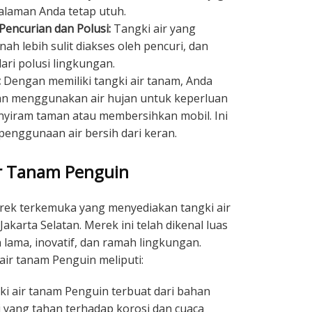
alaman Anda tetap utuh.
encurian dan Polusi:
Tangki air yang
ah lebih sulit diakses oleh pencuri, dan
dari polusi lingkungan.
:
Dengan memiliki tangki air tanam, Anda
n menggunakan air hujan untuk keperluan
nyiram taman atau membersihkan mobil. Ini
nggunaan air bersih dari keran.
r Tanam Penguin
erek terkemuka yang menyediakan tangki air
akarta Selatan. Merek ini telah dikenal luas
lama, inovatif, dan ramah lingkungan.
ir tanam Penguin meliputi:
i air tanam Penguin terbuat dari bahan
gi yang tahan terhadap korosi dan cuaca