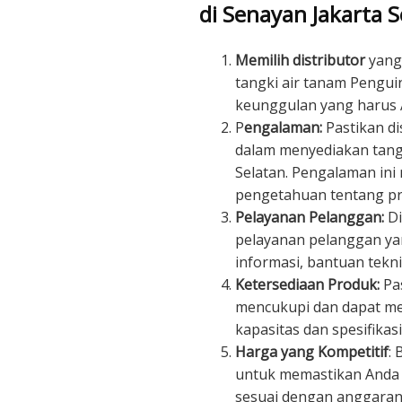
di Senayan Jakarta S
Memilih distributor
yang 
tangki air tanam Pengui
keunggulan yang harus An
P
engalaman:
Pastikan di
dalam menyediakan tangk
Selatan. Pengalaman ini
pengetahuan tentang pr
Pelayanan Pelanggan:
Di
pelayanan pelanggan ya
informasi, bantuan tekn
Ketersediaan Produk:
Pas
mencukupi dan dapat m
kapasitas dan spesifikas
Harga yang Kompetitif
:
untuk memastikan Anda
sesuai dengan anggaran