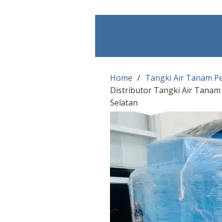
Skip
to
content
Home
Tangki Air Tanam P
Distributor Tangki Air Tana
Selatan