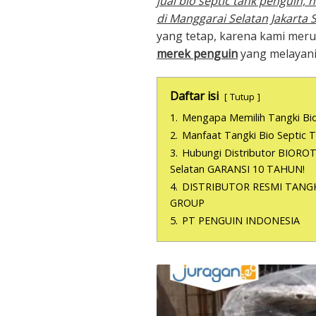
jual bio septic tank penguin, 
di Manggarai Selatan Jakarta 
yang tetap, karena kami me
merek penguin
yang melayani
Daftar isi
Tutup
1.
Mengapa Memilih Tangki B
2.
Manfaat Tangki Bio Septi
3.
Hubungi Distributor BIOROT
Selatan GARANSI 10 TAHUN!
4.
DISTRIBUTOR RESMI TANGK
GROUP
5.
PT PENGUIN INDONESIA