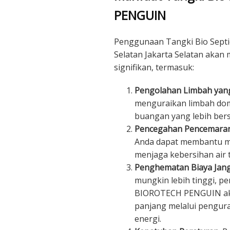
PENGUIN
Penggunaan Tangki Bio Sept
Selatan Jakarta Selatan aka
signifikan, termasuk:
Pengolahan Limbah yang
menguraikan limbah dome
buangan yang lebih bers
Pencegahan Pencemara
Anda dapat membantu m
menjaga kebersihan air t
Penghematan Biaya Jan
mungkin lebih tinggi, p
BIOROTECH PENGUIN aka
panjang melalui pengu
energi.