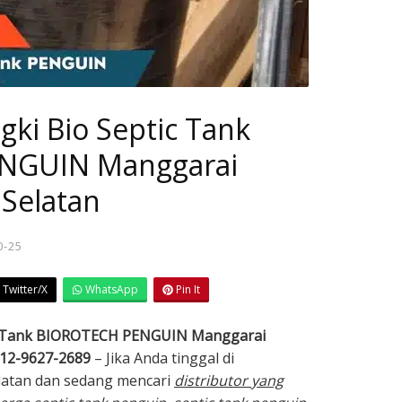
gki Bio Septic Tank
NGUIN Manggarai
 Selatan
0-25
Twitter/X
WhatsApp
Pin It
tic Tank BIOROTECH PENGUIN Manggarai
812-9627-2689
– Jika Anda tinggal di
elatan dan sedang mencari
distributor yang