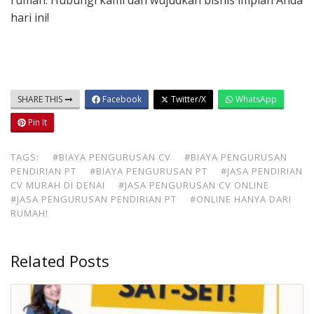
rumah. Hubungi kami dan wujudkan bisnis impian Anda
hari ini!
SHARE THIS
Facebook
Twitter/X
WhatsApp
Pin It
TAGS:
#BIAYA PENGURUSAN CV
#BIAYA PENGURUSAN
PENDIRIAN PT
#BIAYA PENGURUSAN PT
#JASA PENDIRIAN
CV MURAH DI DENAI
#JASA PENGURUSAN CV ONLINE
#JASA PENGURUSAN PENDIRIAN PT
#ONLINE HANYA DARI
RUMAH!
Related Posts