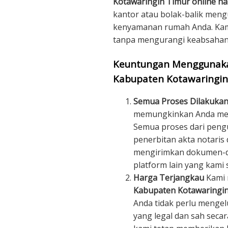
Kotawaringin Timur online ha
kantor atau bolak-balik meng
kenyamanan rumah Anda. Kami
tanpa mengurangi keabsahan 
Keuntungan Menggunakan
Kabupaten Kotawaringin
Semua Proses Dilakukan
memungkinkan Anda mend
Semua proses dari peng
penerbitan akta notaris 
mengirimkan dokumen-do
platform lain yang kami s
Harga Terjangkau
Kami
Kabupaten Kotawaringi
Anda tidak perlu menge
yang legal dan sah seca