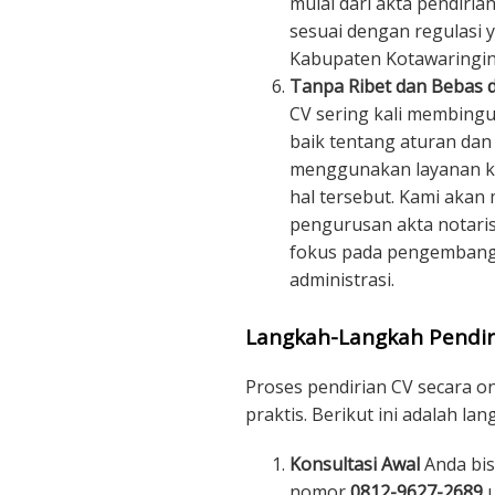
mulai dari akta pendiria
sesuai dengan regulasi y
Kabupaten Kotawaringin
Tanpa Ribet dan Bebas d
CV sering kali membin
baik tentang aturan da
menggunakan layanan kam
hal tersebut. Kami akan
pengurusan akta notaris
fokus pada pengembanga
administrasi.
Langkah-Langkah Pendir
Proses pendirian CV secara o
praktis. Berikut ini adalah la
Konsultasi Awal
Anda bis
nomor
0812-9627-2689
u