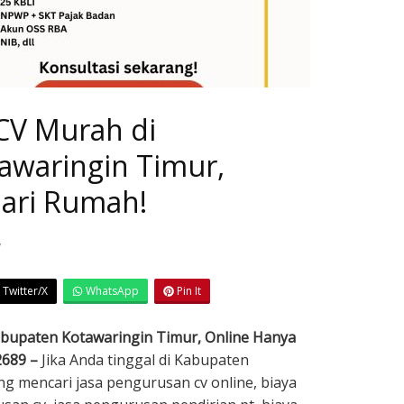
 CV Murah di
awaringin Timur,
dari Rumah!
7
Twitter/X
WhatsApp
Pin It
abupaten Kotawaringin Timur, Online Hanya
2689 –
Jika Anda tinggal di Kabupaten
g mencari jasa pengurusan cv online, biaya