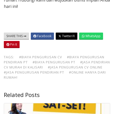
rumah. Hubungi kami dan wujudkan bisnis impian Anda
hari ini!
SHARE THIS
Facebook
Twitter/X
WhatsApp
Pin It
TAGS:
#BIAYA PENGURUSAN CV
#BIAYA PENGURUSAN
PENDIRIAN PT
#BIAYA PENGURUSAN PT
#JASA PENDIRIAN
CV MURAH DI KALISARI
#JASA PENGURUSAN CV ONLINE
#JASA PENGURUSAN PENDIRIAN PT
#ONLINE HANYA DARI
RUMAH!
Related Posts