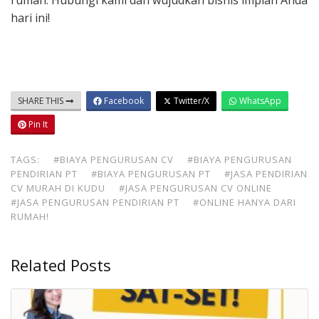
rumah. Hubungi kami dan wujudkan bisnis impian Anda
hari ini!
SHARE THIS
Facebook
Twitter/X
WhatsApp
Pin It
TAGS:
#BIAYA PENGURUSAN CV
#BIAYA PENGURUSAN
PENDIRIAN PT
#BIAYA PENGURUSAN PT
#JASA PENDIRIAN
CV MURAH DI KUDU
#JASA PENGURUSAN CV ONLINE
#JASA PENGURUSAN PENDIRIAN PT
#ONLINE HANYA DARI
RUMAH!
Related Posts