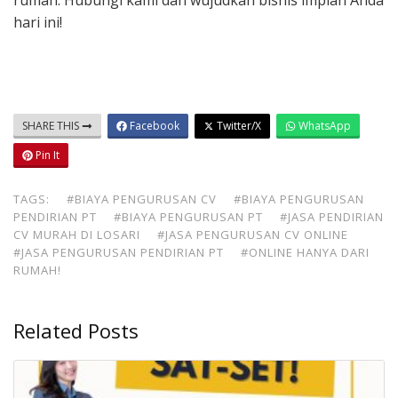
rumah. Hubungi kami dan wujudkan bisnis impian Anda
hari ini!
SHARE THIS
Facebook
Twitter/X
WhatsApp
Pin It
TAGS:
#BIAYA PENGURUSAN CV
#BIAYA PENGURUSAN
PENDIRIAN PT
#BIAYA PENGURUSAN PT
#JASA PENDIRIAN
CV MURAH DI LOSARI
#JASA PENGURUSAN CV ONLINE
#JASA PENGURUSAN PENDIRIAN PT
#ONLINE HANYA DARI
RUMAH!
Related Posts