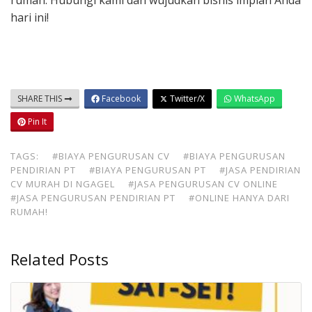
rumah. Hubungi kami dan wujudkan bisnis impian Anda
hari ini!
SHARE THIS
Facebook
Twitter/X
WhatsApp
Pin It
TAGS:
#BIAYA PENGURUSAN CV
#BIAYA PENGURUSAN
PENDIRIAN PT
#BIAYA PENGURUSAN PT
#JASA PENDIRIAN
CV MURAH DI NGAGEL
#JASA PENGURUSAN CV ONLINE
#JASA PENGURUSAN PENDIRIAN PT
#ONLINE HANYA DARI
RUMAH!
Related Posts