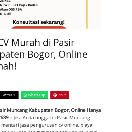
CV Murah di Pasir
aten Bogor, Online
mah!
2
Twitter/X
WhatsApp
Pin It
Pasir Muncang Kabupaten Bogor, Online Hanya
2689 –
Jika Anda tinggal di Pasir Muncang
encari jasa pengurusan cv online, biaya