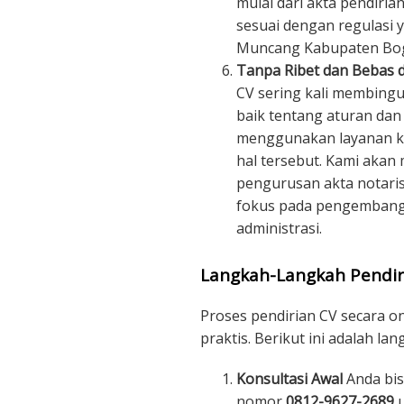
mulai dari akta pendiria
sesuai dengan regulasi y
Muncang Kabupaten Bo
Tanpa Ribet dan Bebas d
CV sering kali membin
baik tentang aturan da
menggunakan layanan kam
hal tersebut. Kami akan
pengurusan akta notaris
fokus pada pengembanga
administrasi.
Langkah-Langkah Pendir
Proses pendirian CV secara o
praktis. Berikut ini adalah la
Konsultasi Awal
Anda bis
nomor
0812-9627-2689
u