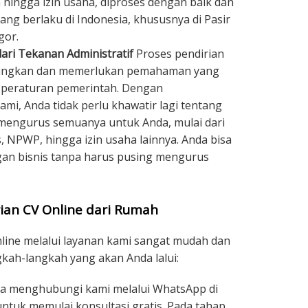
n hingga izin usaha, diproses dengan baik dan
ang berlaku di Indonesia, khususnya di Pasir
gor.
ari Tekanan Administratif
Proses pendirian
gungkan dan memerlukan pemahaman yang
n peraturan pemerintah. Dengan
i, Anda tidak perlu khawatir lagi tentang
 mengurus semuanya untuk Anda, mulai dari
, NPWP, hingga izin usaha lainnya. Anda bisa
n bisnis tanpa harus pusing mengurus
ian CV Online dari Rumah
nline melalui layanan kami sangat mudah dan
ngkah-langkah yang akan Anda lalui:
a menghubungi kami melalui WhatsApp di
ntuk memulai konsultasi gratis. Pada tahap