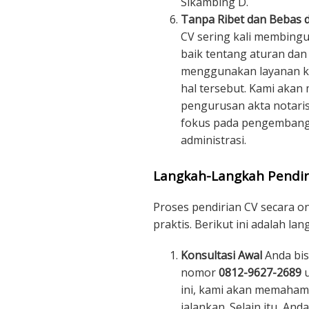
Sikambing D.
Tanpa Ribet dan Bebas d
CV sering kali membin
baik tentang aturan da
menggunakan layanan kam
hal tersebut. Kami akan
pengurusan akta notaris
fokus pada pengembanga
administrasi.
Langkah-Langkah Pendir
Proses pendirian CV secara o
praktis. Berikut ini adalah la
Konsultasi Awal
Anda bis
nomor
0812-9627-2689
u
ini, kami akan memahami
jalankan. Selain itu, An