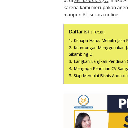
pt di
Sei Sikambing D
, maka A
karena kami merupakan agens
maupun PT secara online
Daftar isi
Tutup
1.
Kenapa Harus Memilih Jasa P
2.
Keuntungan Menggunakan Jas
Sikambing D:
3.
Langkah-Langkah Pendirian 
4.
Mengapa Pendirian CV Sanga
5.
Siap Memulai Bisnis Anda d