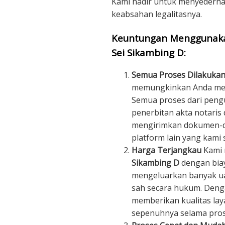
Kami hadir untuk menyederha
keabsahan legalitasnya.
Keuntungan Menggunakan
Sei Sikambing D:
Semua Proses Dilakukan
memungkinkan Anda mend
Semua proses dari peng
penerbitan akta notaris 
mengirimkan dokumen-do
platform lain yang kami s
Harga Terjangkau
Kami
Sikambing D
dengan biay
mengeluarkan banyak ua
sah secara hukum. Denga
memberikan kualitas la
sepenuhnya selama pros