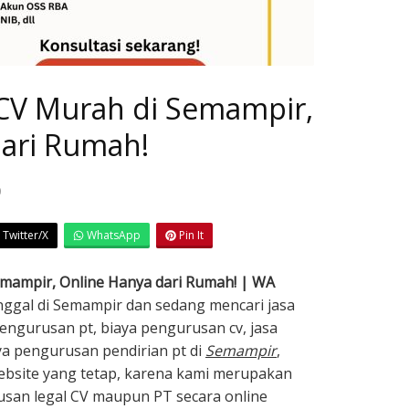
 CV Murah di Semampir,
dari Rumah!
0
Twitter/X
WhatsApp
Pin It
emampir, Online Hanya dari Rumah! | WA
inggal di Semampir dan sedang mencari jasa
pengurusan pt, biaya pengurusan cv, jasa
ya pengurusan pendirian pt di
Semampir
,
ebsite yang tetap, karena kami merupakan
usan legal CV maupun PT secara online