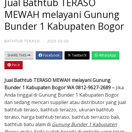
Jual Bathtub TERASO
MEWAH melayani Gunung
Bunder 1 Kabupaten Bogor
BATHTUB TERASO
·
2025-02-03
SHARE THIS
Facebook
Twitter/X
WhatsApp
Pin It
Jual Bathtub TERASO MEWAH melayani Gunung
Bunder 1 Kabupaten Bogor WA 0812-9627-2689 –
Jika
Anda tinggal di Gunung Bunder 1 Kabupaten Bogor
dan sedang mencari supplier atau distributor yang jual
bathtub teraso, bathtub terazzo, ukuran bathtub
teraso, harga bathtub teraso, bathtub terrazzo bali,
bathtub batu alam di
Gunung Bunder 1 Kabupaten
Bogor
, maka Anda sudah berada di website yang tetap,