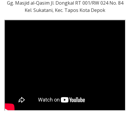
Gg. Masjid al-Qasim Jl. Dongkal RT 001/RW 024 No. 84
Kel. Sukatani, Kec. Tapos Kota Depok