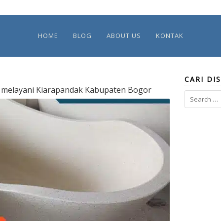
HOME
BLOG
ABOUT US
KONTAK
CARI DIS
melayani Kiarapandak Kabupaten Bogor
Search
for: