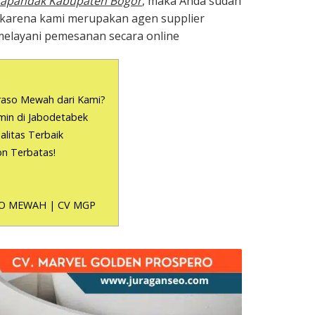
rapandak Kabupaten Bogor
, maka Anda sudah
, karena kami merupakan agen supplier
melayani pemesanan secara online
raso Mewah dari Kami?
min di Jabodetabek
litas Terbaik
on Terbatas!
O MEWAH | CV MGP