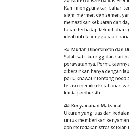
2# Material Berkualitas Prem
Kami menggunakan bahan tera
alam, marmer, dan semen, ya
memastikan kekuatan dan daya
tahan terhadap kelembaban, 
ideal untuk penggunaan haria
3# Mudah Dibersihkan dan D
Salah satu keunggulan dari 
perawatannya. Permukaannya
dibersihkan hanya dengan lap
perlu khawatir tentang noda
teraso memiliki ketahanan ya
kimia pembersih.
4# Kenyamanan Maksimal
Ukuran yang luas dan kedalam
untuk memberikan kenyamanan
dan meredakan stres setelah 