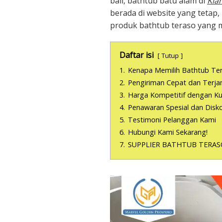
bali, bathtub batu alam di
Kia
berada di website yang tetap
produk bathtub teraso yang 
Daftar isi
Tutup
1.
Kenapa Memilih Bathtub Te
2.
Pengiriman Cepat dan Terja
3.
Harga Kompetitif dengan Kua
4.
Penawaran Spesial dan Disk
5.
Testimoni Pelanggan Kami
6.
Hubungi Kami Sekarang!
7.
SUPPLIER BATHTUB TERAS