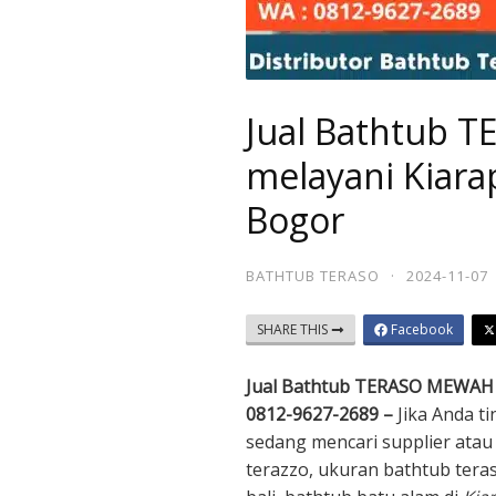
Jual Bathtub
melayani Kiar
Bogor
BATHTUB TERASO
·
2024-11-07
SHARE THIS
Facebook
Jual Bathtub TERASO MEWAH 
0812-9627-2689 –
Jika Anda t
sedang mencari supplier atau 
terazzo, ukuran bathtub tera