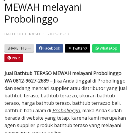
MEWAH melayani
Probolinggo
BATHTUB TERASO
·
2025-01-17
SHARE THIS
Facebook
Twitter/X
WhatsApp
Pin It
Jual Bathtub TERASO MEWAH melayani Probolinggo
WA 0812-9627-2689 –
Jika Anda tinggal di Probolinggo
dan sedang mencari supplier atau distributor yang jual
bathtub teraso, bathtub terazzo, ukuran bathtub
teraso, harga bathtub teraso, bathtub terrazzo bali,
bathtub batu alam di
Probolinggo
, maka Anda sudah
berada di website yang tetap, karena kami merupakan
agen supplier produk bathtub teraso yang melayani
pemesanan secara online