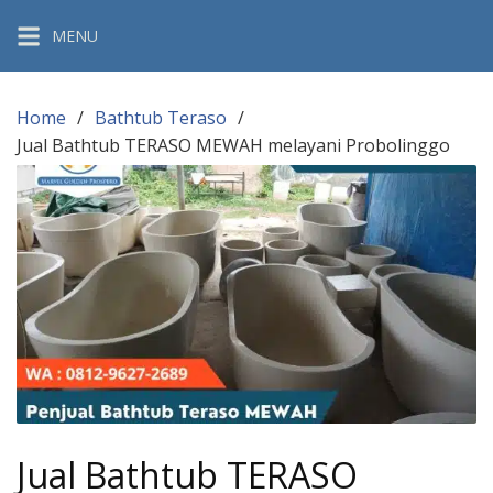
Skip
MENU
to
content
Home
Bathtub Teraso
Jual Bathtub TERASO MEWAH melayani Probolinggo
Jual Bathtub TERASO