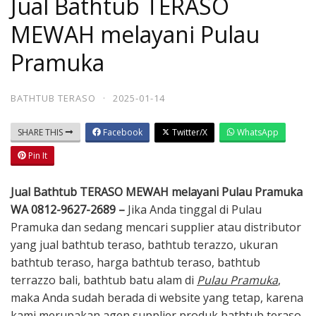
Jual Bathtub TERASO
MEWAH melayani Pulau
Pramuka
BATHTUB TERASO
·
2025-01-14
SHARE THIS
Facebook
Twitter/X
WhatsApp
Pin It
Jual Bathtub TERASO MEWAH melayani Pulau Pramuka
WA 0812-9627-2689 –
Jika Anda tinggal di Pulau
Pramuka dan sedang mencari supplier atau distributor
yang jual bathtub teraso, bathtub terazzo, ukuran
bathtub teraso, harga bathtub teraso, bathtub
terrazzo bali, bathtub batu alam di
Pulau Pramuka
,
maka Anda sudah berada di website yang tetap, karena
kami merupakan agen supplier produk bathtub teraso