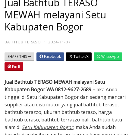
Jual Bathtub TERASO
MEWAH melayani Setu
Kabupaten Bogor
BATHTUB TERASO
·
2024-11-07
SHARE THIS
Facebook
Twitter/X
WhatsApp
Pin It
Jual Bathtub TERASO MEWAH melayani Setu
Kabupaten Bogor WA 0812-9627-2689 –
Jika Anda
tinggal di Setu Kabupaten Bogor dan sedang mencari
supplier atau distributor yang jual bathtub teraso,
bathtub terazzo, ukuran bathtub teraso, harga
bathtub teraso, bathtub terrazzo bali, bathtub batu
alam di
Setu Kabupaten Bogor
, maka Anda sudah
berada di website yang tetap, karena kami merupakan