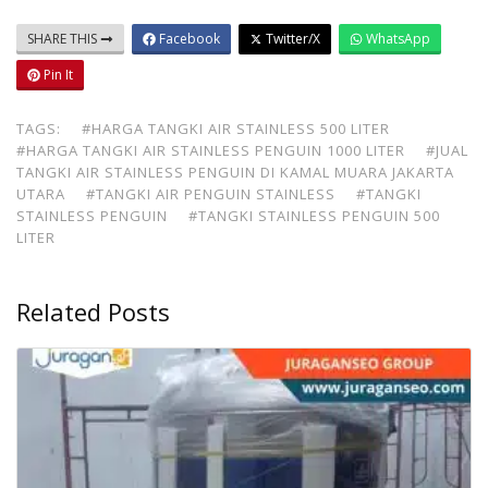
SHARE THIS
Facebook
Twitter/X
WhatsApp
Pin It
TAGS:
#HARGA TANGKI AIR STAINLESS 500 LITER
#HARGA TANGKI AIR STAINLESS PENGUIN 1000 LITER
#JUAL
TANGKI AIR STAINLESS PENGUIN DI KAMAL MUARA JAKARTA
UTARA
#TANGKI AIR PENGUIN STAINLESS
#TANGKI
STAINLESS PENGUIN
#TANGKI STAINLESS PENGUIN 500
LITER
Related Posts