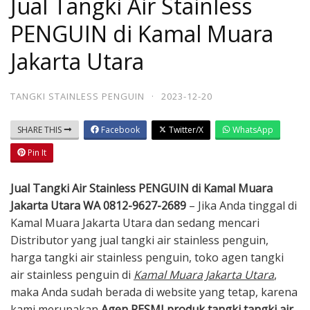
Jual Tangki Air Stainless
PENGUIN di Kamal Muara
Jakarta Utara
TANGKI STAINLESS PENGUIN
·
2023-12-20
SHARE THIS
Facebook
Twitter/X
WhatsApp
Pin It
Jual Tangki Air Stainless PENGUIN di Kamal Muara
Jakarta Utara WA 0812-9627-2689
– Jika Anda tinggal di
Kamal Muara Jakarta Utara dan sedang mencari
Distributor yang jual tangki air stainless penguin,
harga tangki air stainless penguin, toko agen tangki
air stainless penguin di
Kamal Muara Jakarta Utara
,
maka Anda sudah berada di website yang tetap, karena
kami merupakan
A
gen
RESMI produk tangki tangki air