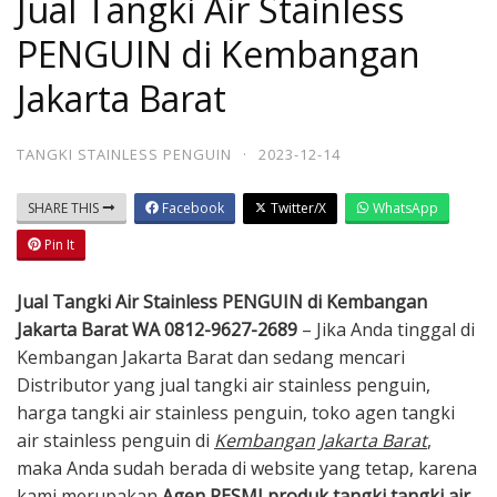
Jual Tangki Air Stainless
PENGUIN di Kembangan
Jakarta Barat
TANGKI STAINLESS PENGUIN
·
2023-12-14
SHARE THIS
Facebook
Twitter/X
WhatsApp
Pin It
Jual Tangki Air Stainless PENGUIN di Kembangan
Jakarta Barat WA 0812-9627-2689
– Jika Anda tinggal di
Kembangan Jakarta Barat dan sedang mencari
Distributor yang jual tangki air stainless penguin,
harga tangki air stainless penguin, toko agen tangki
air stainless penguin di
Kembangan Jakarta Barat
,
maka Anda sudah berada di website yang tetap, karena
kami merupakan
A
gen
RESMI produk tangki tangki air