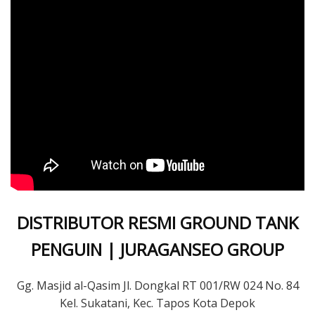
DISTRIBUTOR RESMI GROUND TANK
PENGUIN | JURAGANSEO GROUP
Gg. Masjid al-Qasim Jl. Dongkal RT 001/RW 024 No. 84
Kel. Sukatani, Kec. Tapos Kota Depok