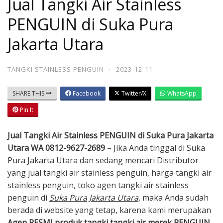
Jual Tangki Air Stainless
PENGUIN di Suka Pura
Jakarta Utara
TANGKI STAINLESS PENGUIN
·
2023-12-11
SHARE THIS
Facebook
Twitter/X
WhatsApp
Pin It
Jual Tangki Air Stainless PENGUIN di Suka Pura Jakarta
Utara WA 0812-9627-2689
– Jika Anda tinggal di Suka
Pura Jakarta Utara dan sedang mencari Distributor
yang jual tangki air stainless penguin, harga tangki air
stainless penguin, toko agen tangki air stainless
penguin di
Suka Pura Jakarta Utara
, maka Anda sudah
berada di website yang tetap, karena kami merupakan
A
gen
RESMI produk tangki tangki air merek PENGUIN