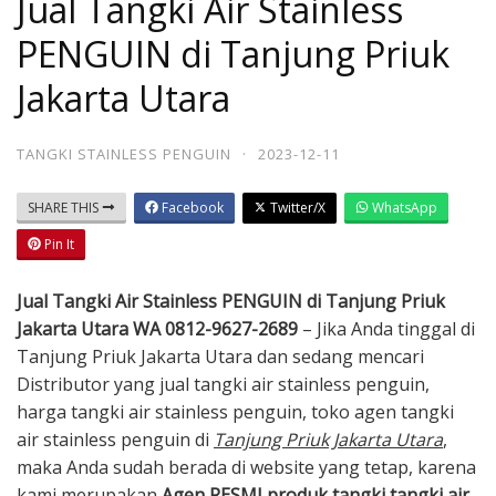
Jual Tangki Air Stainless
PENGUIN di Tanjung Priuk
Jakarta Utara
TANGKI STAINLESS PENGUIN
·
2023-12-11
SHARE THIS
Facebook
Twitter/X
WhatsApp
Pin It
Jual Tangki Air Stainless PENGUIN di Tanjung Priuk
Jakarta Utara WA 0812-9627-2689
– Jika Anda tinggal di
Tanjung Priuk Jakarta Utara dan sedang mencari
Distributor yang jual tangki air stainless penguin,
harga tangki air stainless penguin, toko agen tangki
air stainless penguin di
Tanjung Priuk Jakarta Utara
,
maka Anda sudah berada di website yang tetap, karena
kami merupakan
A
gen
RESMI produk tangki tangki air