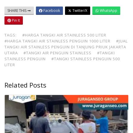
SHARE THIS
Facebook
Twitter/X
WhatsApp
Pin It
TAGS:
#HARGA TANGKI AIR STAINLESS 500 LITER
#HARGA TANGKI AIR STAINLESS PENGUIN 1000 LITER
#JUAL
TANGKI AIR STAINLESS PENGUIN DI TANJUNG PRIUK JAKARTA
UTARA
#TANGKI AIR PENGUIN STAINLESS
#TANGKI
STAINLESS PENGUIN
#TANGKI STAINLESS PENGUIN 500
LITER
Related Posts