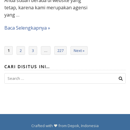
Anda sudah berada di website yang
tetap, karena kami merupakan agensi
yang …
Baca Selengkapnya »
1
2
3
…
227
Next »
CARI DISITUS INI…
Search
for:
Crafted with ❤️ from Depok, Indonesia