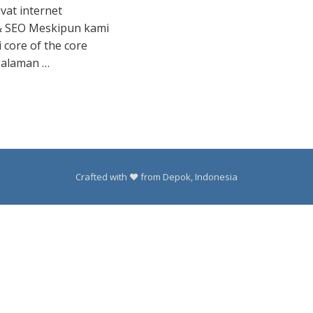
vat internet
 & SEO Meskipun kami
i core of the core
galaman …
Crafted with ❤️ from Depok, Indonesia