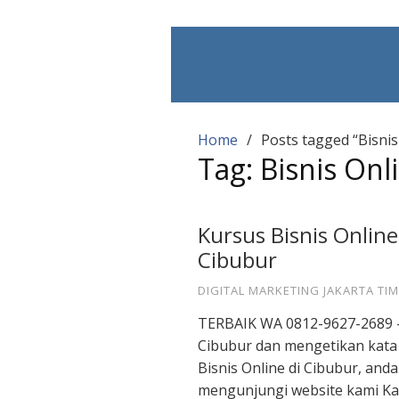
Skip
to
content
Home
Posts tagged “Bisnis
Tag:
Bisnis Onl
Kursus Bisnis Online
Cibubur
DIGITAL MARKETING JAKARTA TI
TERBAIK WA 0812-9627-2689 – 
Cibubur dan mengetikan kata
Bisnis Online di Cibubur, and
mengunjungi website kami K