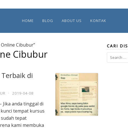
HOME
BLOG
ABOUT US
KONTAK
 Online Cibubur”
CARI DIS
ine Cibubur
Search
for:
 Terbaik di
MUR
·
2019-04-08
Jika anda tinggal di
 kunci tempat kursus
a sudah tepat
arena kami membuka