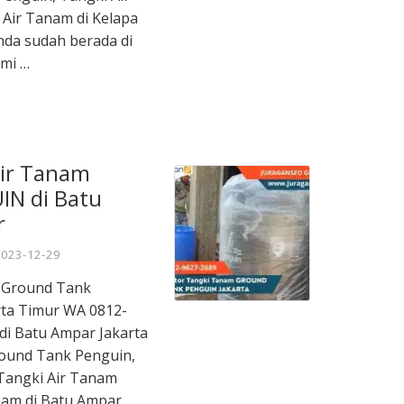
Air Tanam di Kelapa
nda sudah berada di
ami …
Air Tanam
N di Batu
r
2023-12-29
m Ground Tank
ta Timur WA 0812-
 di Batu Ampar Jakarta
ound Tank Penguin,
Tangki Air Tanam
nam di Batu Ampar