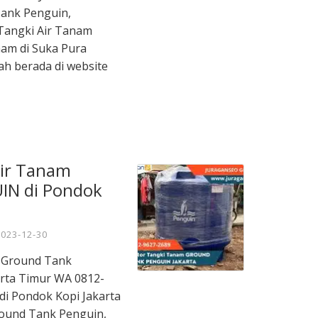
ank Penguin,
Tangki Air Tanam
nam di Suka Pura
ah berada di website
Air Tanam
IN di Pondok
2023-12-30
m Ground Tank
rta Timur WA 0812-
 di Pondok Kopi Jakarta
ound Tank Penguin,