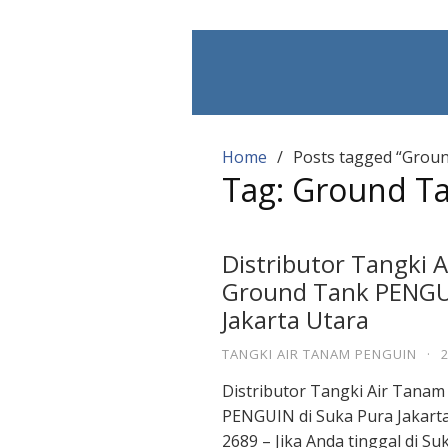
Skip
to
content
Home
Posts tagged “Groun
Tag:
Ground Ta
Distributor Tangki 
Ground Tank PENGUI
Jakarta Utara
TANGKI AIR TANAM PENGUIN
·
Distributor Tangki Air Tana
PENGUIN di Suka Pura Jakart
2689 – Jika Anda tinggal di Su