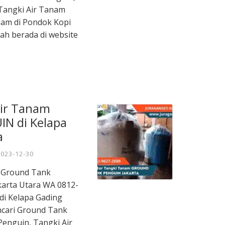
Tangki Air Tanam
nam di Pondok Kopi
ah berada di website
Air Tanam
N di Kelapa
a
2023-12-30
m Ground Tank
karta Utara WA 0812-
 di Kelapa Gading
ncari Ground Tank
enguin, Tangki Air