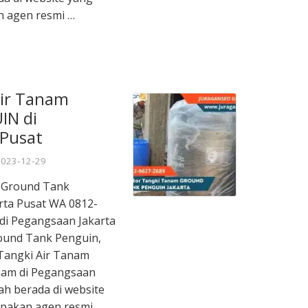
n agen resmi …
Air Tanam
IN di
 Pusat
2023-12-29
m Ground Tank
ta Pusat WA 0812-
 di Pegangsaan Jakarta
ound Tank Penguin,
Tangki Air Tanam
nam di Pegangsaan
ah berada di website
upakan agen resmi …