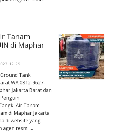
Air Tanam
IN di Maphar
2023-12-29
m Ground Tank
arat WA 0812-9627-
aphar Jakarta Barat dan
 Penguin,
Tangki Air Tanam
nam di Maphar Jakarta
a di website yang
n agen resmi …