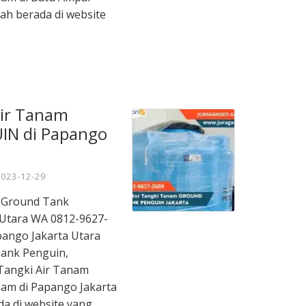
ah berada di website
Air Tanam
IN di Papango
2023-12-29
m Ground Tank
Utara WA 0812-9627-
apango Jakarta Utara
ank Penguin,
Tangki Air Tanam
nam di Papango Jakarta
a di website yang