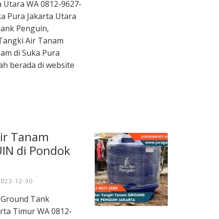
a Utara WA 0812-9627-
ka Pura Jakarta Utara
ank Penguin,
Tangki Air Tanam
nam di Suka Pura
ah berada di website
Air Tanam
IN di Pondok
2023-12-30
m Ground Tank
rta Timur WA 0812-