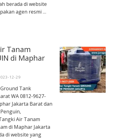
ah berada di website
upakan agen resmi …
Air Tanam
IN di Maphar
2023-12-29
m Ground Tank
arat WA 0812-9627-
aphar Jakarta Barat dan
 Penguin,
Tangki Air Tanam
nam di Maphar Jakarta
a di website yang