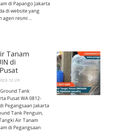
nam di Papango Jakarta
a di website yang
n agen resmi …
Air Tanam
IN di
 Pusat
2023-12-29
m Ground Tank
ta Pusat WA 0812-
 di Pegangsaan Jakarta
ound Tank Penguin,
Tangki Air Tanam
nam di Pegangsaan