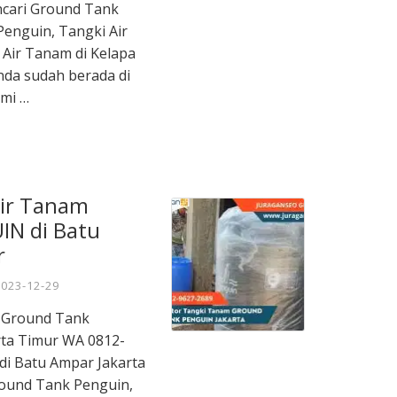
ncari Ground Tank
enguin, Tangki Air
Air Tanam di Kelapa
nda sudah berada di
ami …
Air Tanam
N di Batu
r
2023-12-29
m Ground Tank
ta Timur WA 0812-
 di Batu Ampar Jakarta
ound Tank Penguin,