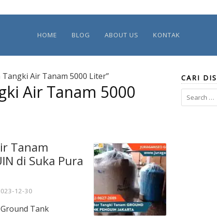
HOME
BLOG
ABOUT US
KONTAK
 Tangki Air Tanam 5000 Liter”
CARI DIS
gki Air Tanam 5000
Search
for:
Air Tanam
N di Suka Pura
2023-12-30
m Ground Tank