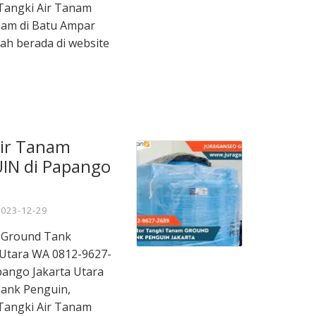
Tangki Air Tanam
nam di Batu Ampar
ah berada di website
Air Tanam
IN di Papango
2023-12-29
m Ground Tank
Utara WA 0812-9627-
apango Jakarta Utara
ank Penguin,
Tangki Air Tanam