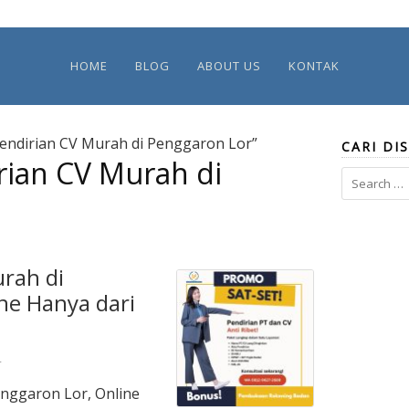
HOME
BLOG
ABOUT US
KONTAK
Pendirian CV Murah di Penggaron Lor”
CARI DIS
rian CV Murah di
Search
for:
urah di
ne Hanya dari
4
enggaron Lor, Online