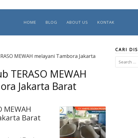
HOME
BLOG
ABOUT US
KONTAK
CARI DIS
 TERASO MEWAH melayani Tambora Jakarta
Search
for:
htub TERASO MEWAH
ra Jakarta Barat
SO MEWAH
akarta Barat