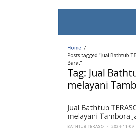
Skip
to
content
Home
Posts tagged “Jual Bathtub
Barat”
Tag:
Jual Bat
melayani Tambo
Jual Bathtub TERA
melayani Tambora J
BATHTUB TERASO
·
2024-11-09