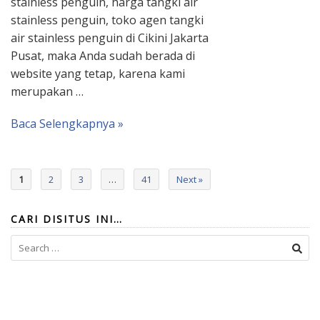
stainless penguin, harga tangki air
stainless penguin, toko agen tangki
air stainless penguin di Cikini Jakarta
Pusat, maka Anda sudah berada di
website yang tetap, karena kami
merupakan …
Baca Selengkapnya »
1
2
3
…
41
Next »
CARI DISITUS INI…
Search
for: