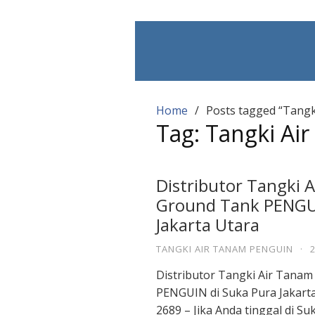
Skip
to
content
Home
Posts tagged “Tangk
Tag:
Tangki Ai
Distributor Tangki 
Ground Tank PENGUI
Jakarta Utara
TANGKI AIR TANAM PENGUIN
·
Distributor Tangki Air Tana
PENGUIN di Suka Pura Jakart
2689 – Jika Anda tinggal di Su