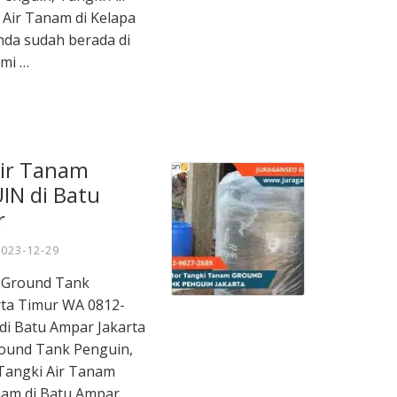
Air Tanam di Kelapa
nda sudah berada di
ami …
Air Tanam
N di Batu
r
2023-12-29
m Ground Tank
ta Timur WA 0812-
 di Batu Ampar Jakarta
ound Tank Penguin,
Tangki Air Tanam
nam di Batu Ampar