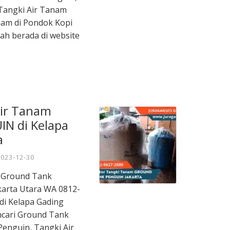
Tangki Air Tanam
nam di Pondok Kopi
ah berada di website
Air Tanam
N di Kelapa
a
2023-12-30
m Ground Tank
karta Utara WA 0812-
 di Kelapa Gading
ncari Ground Tank
enguin, Tangki Air