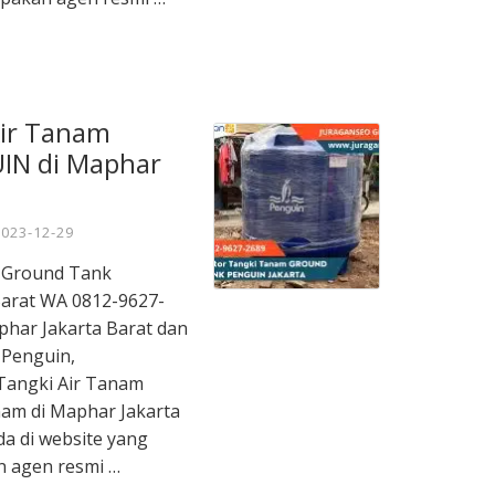
Air Tanam
IN di Maphar
2023-12-29
m Ground Tank
arat WA 0812-9627-
aphar Jakarta Barat dan
 Penguin,
Tangki Air Tanam
nam di Maphar Jakarta
a di website yang
n agen resmi …