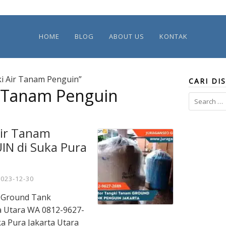
HOME
BLOG
ABOUT US
KONTAK
i Air Tanam Penguin”
CARI DIS
r Tanam Penguin
Search
for:
Air Tanam
N di Suka Pura
2023-12-30
m Ground Tank
a Utara WA 0812-9627-
ka Pura Jakarta Utara