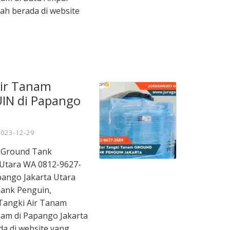
ah berada di website
Air Tanam
IN di Papango
2023-12-29
m Ground Tank
Utara WA 0812-9627-
apango Jakarta Utara
ank Penguin,
Tangki Air Tanam
nam di Papango Jakarta
a di website yang