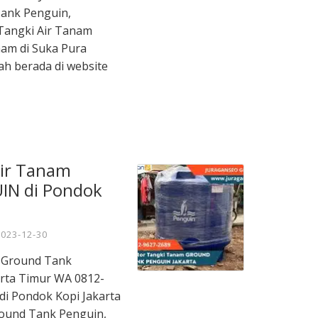
ank Penguin,
Tangki Air Tanam
nam di Suka Pura
ah berada di website
Air Tanam
IN di Pondok
2023-12-30
m Ground Tank
rta Timur WA 0812-
 di Pondok Kopi Jakarta
ound Tank Penguin,