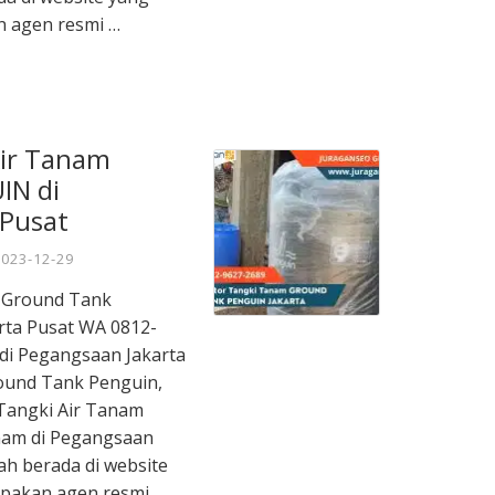
n agen resmi …
Air Tanam
IN di
 Pusat
2023-12-29
m Ground Tank
ta Pusat WA 0812-
 di Pegangsaan Jakarta
ound Tank Penguin,
Tangki Air Tanam
nam di Pegangsaan
ah berada di website
upakan agen resmi …