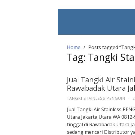
Skip
to
content
Home
Posts tagged “Tangk
Tag:
Tangki Sta
Jual Tangki Air Stai
Rawabadak Utara Ja
TANGKI STAINLESS PENGUIN
·
2
Jual Tangki Air Stainless PE
Utara Jakarta Utara WA 0812-
tinggal di Rawabadak Utara J
sedang mencari Distributor ya