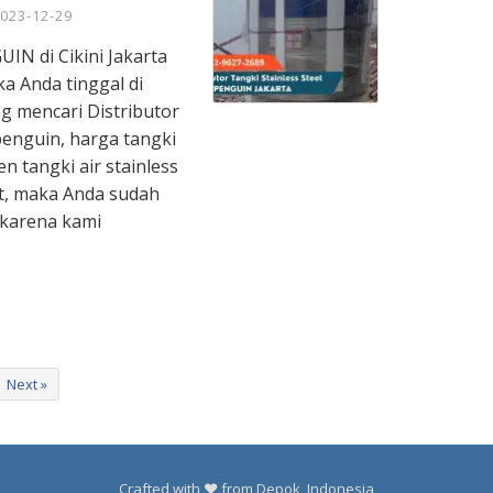
023-12-29
UIN di Cikini Jakarta
a Anda tinggal di
ng mencari Distributor
 penguin, harga tangki
en tangki air stainless
at, maka Anda sudah
 karena kami
Next »
Crafted with ❤️ from Depok, Indonesia