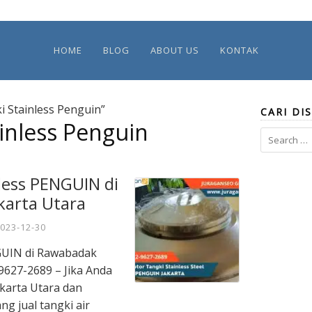
HOME
BLOG
ABOUT US
KONTAK
i Stainless Penguin”
CARI DIS
inless Penguin
Search
for:
nless PENGUIN di
karta Utara
023-12-30
NGUIN di Rawabadak
9627-2689 – Jika Anda
akarta Utara dan
ng jual tangki air