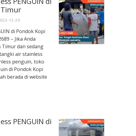
nless PENGUIN di
 Timur
023-12-29
NGUIN di Pondok Kopi
689 – Jika Anda
ta Timur dan sedang
tangki air stainless
inless penguin, toko
guin di Pondok Kopi
ah berada di website
nless PENGUIN di