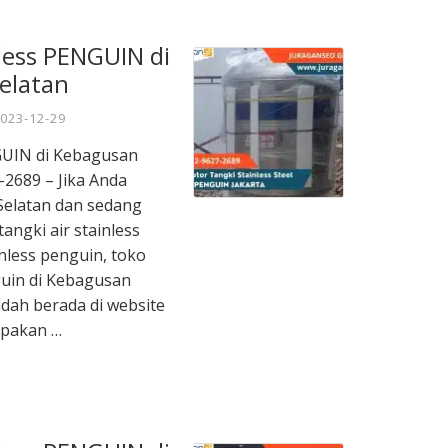
nless PENGUIN di
elatan
023-12-29
NGUIN di Kebagusan
-2689 – Jika Anda
 Selatan dan sedang
tangki air stainless
inless penguin, toko
guin di Kebagusan
udah berada di website
upakan …