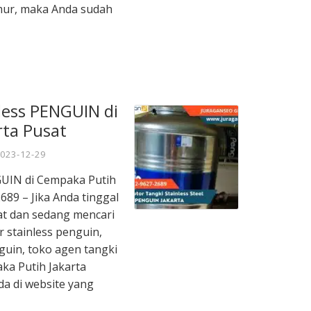
mur, maka Anda sudah
nless PENGUIN di
rta Pusat
023-12-29
NGUIN di Cempaka Putih
89 – Jika Anda tinggal
at dan sedang mencari
ir stainless penguin,
nguin, toko agen tangki
aka Putih Jakarta
a di website yang