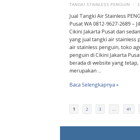
TANGKI STAINLESS PENGUIN
·
2
Jual Tangki Air Stainless PENG
Pusat WA 0812-9627-2689 – Jik
Cikini Jakarta Pusat dan seda
yang jual tangki air stainless
air stainless penguin, toko ag
penguin di Cikini Jakarta Pus
berada di website yang tetap,
merupakan …
Baca Selengkapnya »
1
2
3
…
41