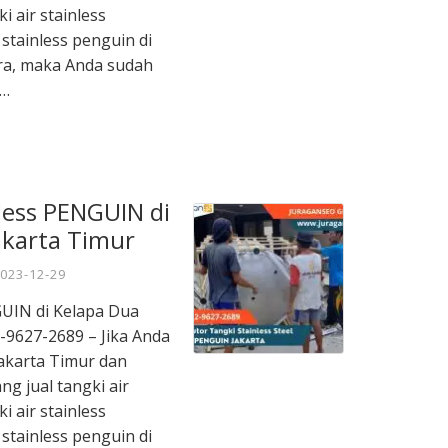
i air stainless
 stainless penguin di
ra, maka Anda sudah
 …
nless PENGUIN di
akarta Timur
023-12-29
GUIN di Kelapa Dua
-9627-2689 – Jika Anda
Jakarta Timur dan
ng jual tangki air
i air stainless
 stainless penguin di