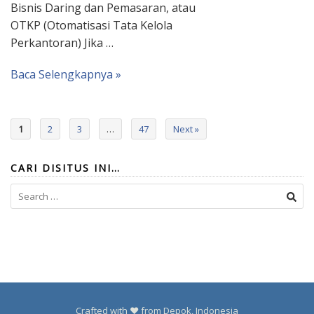
Bisnis Daring dan Pemasaran, atau
OTKP (Otomatisasi Tata Kelola
Perkantoran) Jika …
Baca Selengkapnya »
1
2
3
…
47
Next »
CARI DISITUS INI…
Search
for:
Crafted with ❤️ from Depok, Indonesia