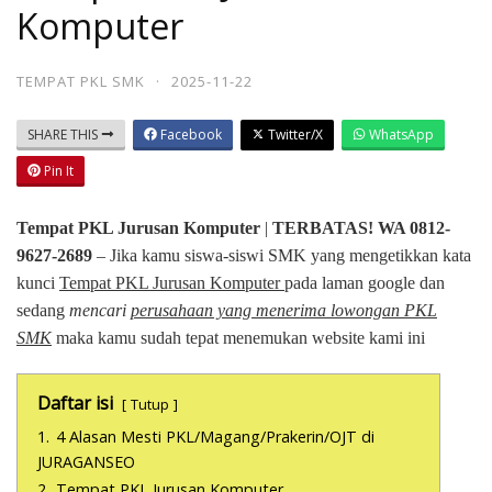
Komputer
TEMPAT PKL SMK
·
2025-11-22
SHARE THIS
Facebook
Twitter/X
WhatsApp
Pin It
Tempat PKL Jurusan Komputer
|
TERBATAS! WA 0812-
9627-2689
– Jika kamu siswa-siswi SMK yang mengetikkan kata
kunci
Tempat PKL Jurusan Komputer
pada laman google dan
sedang
mencari
perusahaan yang menerima lowongan PKL
SMK
maka kamu sudah tepat menemukan website kami ini
Daftar isi
Tutup
1.
4 Alasan Mesti PKL/Magang/Prakerin/OJT di
JURAGANSEO
2.
Tempat PKL Jurusan Komputer