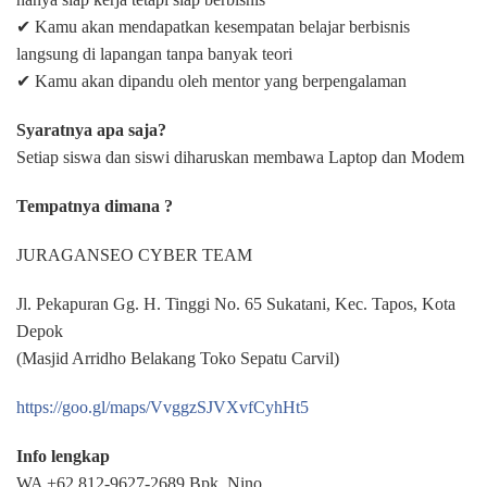
✔ Kamu akan mendapatkan kesempatan belajar berbisnis
langsung di lapangan tanpa banyak teori
✔ Kamu akan dipandu oleh mentor yang berpengalaman
Syaratnya apa saja?
Setiap siswa dan siswi diharuskan membawa Laptop dan Modem
Tempatnya dimana ?
JURAGANSEO CYBER TEAM
Jl. Pekapuran Gg. H. Tinggi No. 65 Sukatani, Kec. Tapos, Kota
Depok
(Masjid Arridho Belakang Toko Sepatu Carvil)
https://goo.gl/maps/VvggzSJVXvfCyhHt5
Info lengkap
WA +62 812-9627-2689 Bpk. Nino