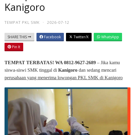
Kanigoro
TEMPAT PKL SMK
·
2026-07-12
SHARE THIS
Facebook
Twitter/X
WhatsApp
Pin It
TEMPAT TERBATAS! WA 0812-9627-2689
– Jika kamu
siswa-siswi SMK tinggal di
Kanigoro
dan sedang mencari
perusahaan yang menerima lowongan PKL SMK di Kanigoro