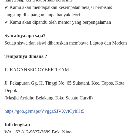
✔ Kamu akan mendapatkan kesempatan belajar berbisnis
langsung di lapangan tanpa banyak teori
✔ Kamu akan dipandu oleh mentor yang berpengalaman
Syaratnya apa saja?
Setiap siswa dan siswi diharuskan membawa Laptop dan Modem
Tempatnya dimana ?
JURAGANSEO CYBER TEAM
Jl. Pekapuran Gg. H. Tinggi No. 65 Sukatani, Kec. Tapos, Kota
Depok
(Masjid Arridho Belakang Toko Sepatu Carvil)
https://goo.gl/maps/VvggzSJVXvfCyhHt5
Info lengkap
WA +62 812-9627-2689 Bpk. Nino