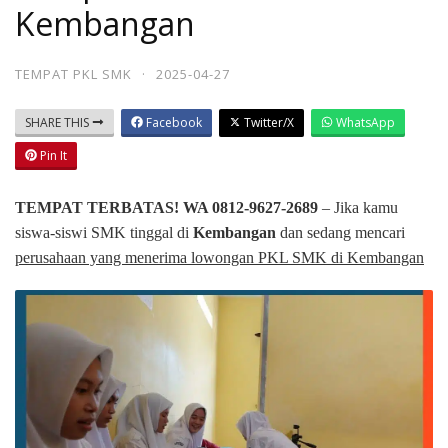
Kembangan
TEMPAT PKL SMK
·
2025-04-27
SHARE THIS
Facebook
Twitter/X
WhatsApp
Pin It
TEMPAT TERBATAS! WA 0812-9627-2689
– Jika kamu
siswa-siswi SMK tinggal di
Kembangan
dan sedang mencari
perusahaan yang menerima lowongan PKL SMK di Kembangan