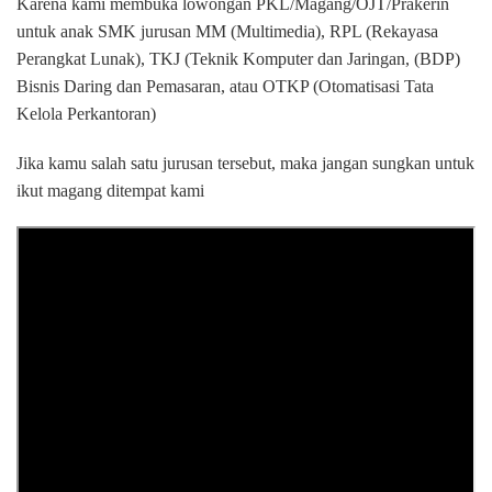
Karena kami membuka lowongan PKL/Magang/OJT/Prakerin
untuk anak SMK jurusan MM (Multimedia), RPL (Rekayasa
Perangkat Lunak), TKJ (Teknik Komputer dan Jaringan, (BDP)
Bisnis Daring dan Pemasaran, atau OTKP (Otomatisasi Tata
Kelola Perkantoran)
Jika kamu salah satu jurusan tersebut, maka jangan sungkan untuk
ikut magang ditempat kami