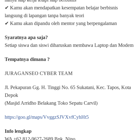
✔ Kamu akan mendapatkan kesempatan belajar berbisnis
langsung di lapangan tanpa banyak teori
✔ Kamu akan dipandu oleh mentor yang berpengalaman
Syaratnya apa saja?
Setiap siswa dan siswi diharuskan membawa Laptop dan Modem
Tempatnya dimana ?
JURAGANSEO CYBER TEAM
Jl. Pekapuran Gg. H. Tinggi No. 65 Sukatani, Kec. Tapos, Kota
Depok
(Masjid Arridho Belakang Toko Sepatu Carvil)
https://goo.gl/maps/VvggzSJVXvfCyhHt5
Info lengkap
WA +62 812-9627-2689 Bpk. Nino