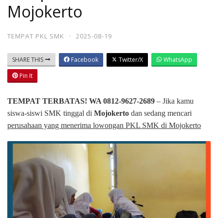
Mojokerto
TEMPAT PKL SMK
·
2025-08-19
SHARE THIS
Facebook
Twitter/X
WhatsApp
Pin It
TEMPAT TERBATAS! WA 0812-9627-2689
– Jika kamu
siswa-siswi SMK tinggal di
Mojokerto
dan sedang mencari
perusahaan yang menerima lowongan PKL SMK di Mojokerto