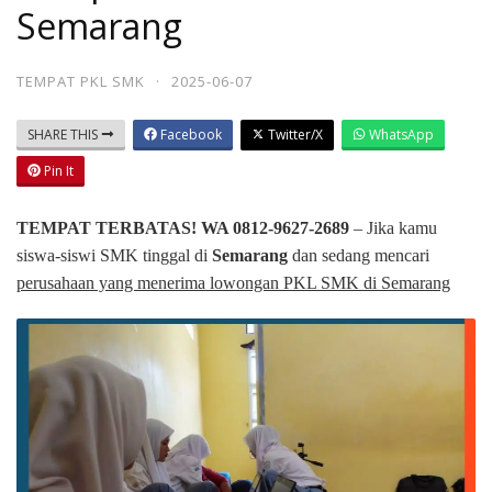
Semarang
TEMPAT PKL SMK
·
2025-06-07
SHARE THIS
Facebook
Twitter/X
WhatsApp
Pin It
TEMPAT TERBATAS! WA 0812-9627-2689
– Jika kamu
siswa-siswi SMK tinggal di
Semarang
dan sedang mencari
perusahaan yang menerima lowongan PKL SMK di Semarang