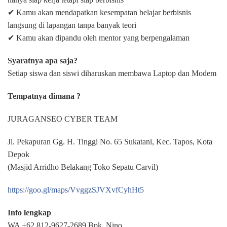
✔ Kamu akan mendapatkan kesempatan belajar berbisnis
langsung di lapangan tanpa banyak teori
✔ Kamu akan dipandu oleh mentor yang berpengalaman
Syaratnya apa saja?
Setiap siswa dan siswi diharuskan membawa Laptop dan Modem
Tempatnya dimana ?
JURAGANSEO CYBER TEAM
Jl. Pekapuran Gg. H. Tinggi No. 65 Sukatani, Kec. Tapos, Kota
Depok
(Masjid Arridho Belakang Toko Sepatu Carvil)
https://goo.gl/maps/VvggzSJVXvfCyhHt5
Info lengkap
WA +62 812-9627-2689 Bpk. Nino