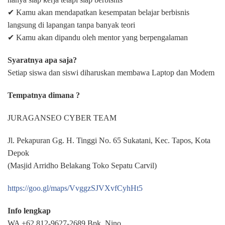
✔ Kamu akan mendapatkan kesempatan belajar berbisnis
langsung di lapangan tanpa banyak teori
✔ Kamu akan dipandu oleh mentor yang berpengalaman
Syaratnya apa saja?
Setiap siswa dan siswi diharuskan membawa Laptop dan Modem
Tempatnya dimana ?
JURAGANSEO CYBER TEAM
Jl. Pekapuran Gg. H. Tinggi No. 65 Sukatani, Kec. Tapos, Kota
Depok
(Masjid Arridho Belakang Toko Sepatu Carvil)
https://goo.gl/maps/VvggzSJVXvfCyhHt5
Info lengkap
WA +62 812-9627-2689 Bpk. Nino