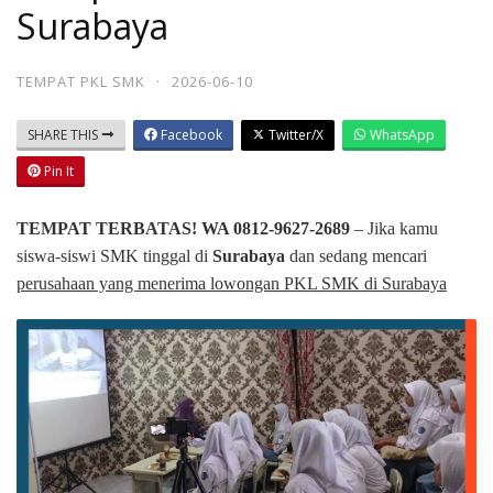
Surabaya
TEMPAT PKL SMK
·
2026-06-10
SHARE THIS
Facebook
Twitter/X
WhatsApp
Pin It
TEMPAT TERBATAS! WA 0812-9627-2689
– Jika kamu
siswa-siswi SMK tinggal di
Surabaya
dan sedang mencari
perusahaan yang menerima lowongan PKL SMK di Surabaya