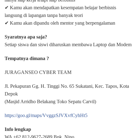
✔ Kamu akan mendapatkan kesempatan belajar berbisnis
langsung di lapangan tanpa banyak teori
✔ Kamu akan dipandu oleh mentor yang berpengalaman
Syaratnya apa saja?
Setiap siswa dan siswi diharuskan membawa Laptop dan Modem
Tempatnya dimana ?
JURAGANSEO CYBER TEAM
Jl. Pekapuran Gg. H. Tinggi No. 65 Sukatani, Kec. Tapos, Kota
Depok
(Masjid Arridho Belakang Toko Sepatu Carvil)
https://goo.gl/maps/VvggzSJVXvfCyhHt5
Info lengkap
WA +62 812-9627-2689 Bpk. Nino