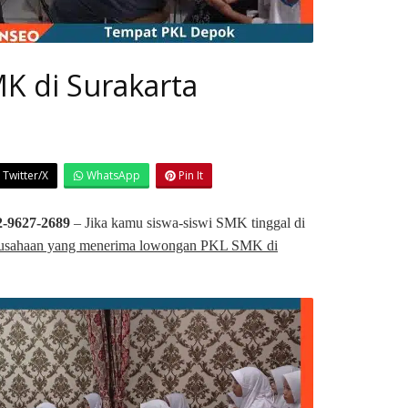
K di Surakarta
Twitter/X
WhatsApp
Pin It
9627-2689
– Jika kamu siswa-siswi SMK tinggal di
usahaan yang menerima lowongan PKL SMK di