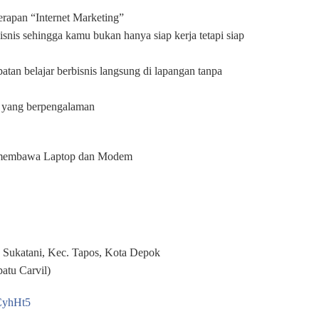
apan “Internet Marketing”
is sehingga kamu bukan hanya siap kerja tetapi siap
n belajar berbisnis langsung di lapangan tanpa
 yang berpengalaman
an membawa Laptop dan Modem
5 Sukatani, Kec. Tapos, Kota Depok
atu Carvil)
CyhHt5