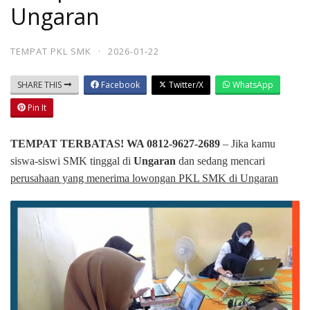
Ungaran
TEMPAT PKL SMK
·
2026-01-22
SHARE THIS
Facebook
Twitter/X
WhatsApp
Pin It
TEMPAT TERBATAS! WA 0812-9627-2689
– Jika kamu
siswa-siswi SMK tinggal di
Ungaran
dan sedang mencari
perusahaan yang menerima lowongan PKL SMK di Ungaran