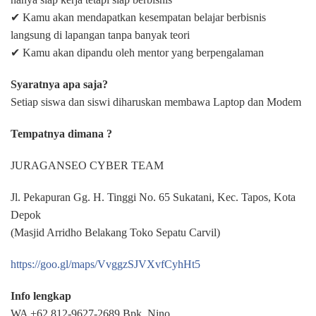
✔ Kamu akan mendapatkan kesempatan belajar berbisnis
langsung di lapangan tanpa banyak teori
✔ Kamu akan dipandu oleh mentor yang berpengalaman
Syaratnya apa saja?
Setiap siswa dan siswi diharuskan membawa Laptop dan Modem
Tempatnya dimana ?
JURAGANSEO CYBER TEAM
Jl. Pekapuran Gg. H. Tinggi No. 65 Sukatani, Kec. Tapos, Kota
Depok
(Masjid Arridho Belakang Toko Sepatu Carvil)
https://goo.gl/maps/VvggzSJVXvfCyhHt5
Info lengkap
WA +62 812-9627-2689 Bpk. Nino