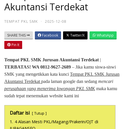
Akuntansi Terdekat
TEMPAT PKL SMK
·
2025-12-08
SHARE THIS
Facebook
Twitter/X
WhatsApp
Pin It
Tempat PKL SMK Jurusan Akuntansi Terdekat
|
TERBATAS! WA 0812-9627-2689
– Jika kamu siswa-siswi
SMK yang mengetikkan kata kunci
Tempat PKL SMK Jurusan
Akuntansi Terdekat
pada laman google dan sedang
mencari
perusahaan yang menerima lowongan PKL SMK
maka kamu
sudah tepat menemukan website kami ini
Daftar isi
Tutup
1.
4 Alasan Mesti PKL/Magang/Prakerin/OJT di
JURAGANSEO