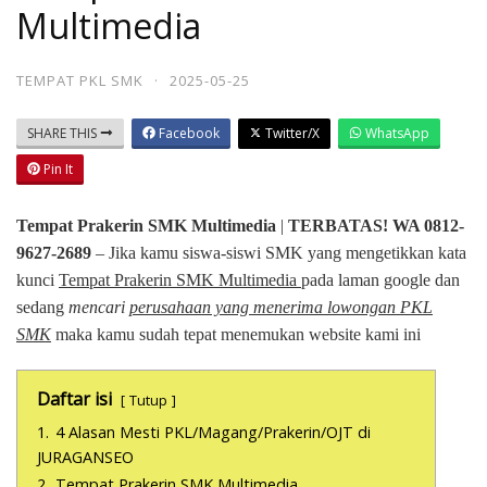
Multimedia
TEMPAT PKL SMK
·
2025-05-25
SHARE THIS
Facebook
Twitter/X
WhatsApp
Pin It
Tempat Prakerin SMK Multimedia
|
TERBATAS! WA 0812-
9627-2689
– Jika kamu siswa-siswi SMK yang mengetikkan kata
kunci
Tempat Prakerin SMK Multimedia
pada laman google dan
sedang
mencari
perusahaan yang menerima lowongan PKL
SMK
maka kamu sudah tepat menemukan website kami ini
Daftar isi
Tutup
1.
4 Alasan Mesti PKL/Magang/Prakerin/OJT di
JURAGANSEO
2.
Tempat Prakerin SMK Multimedia