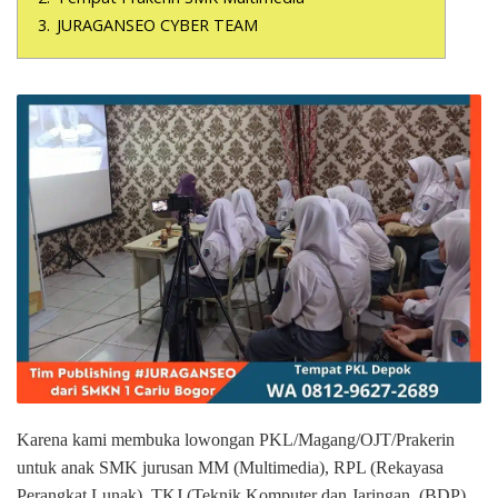
3.
JURAGANSEO CYBER TEAM
Karena kami membuka lowongan PKL/Magang/OJT/Prakerin
untuk anak SMK jurusan MM (Multimedia), RPL (Rekayasa
Perangkat Lunak), TKJ (Teknik Komputer dan Jaringan, (BDP)