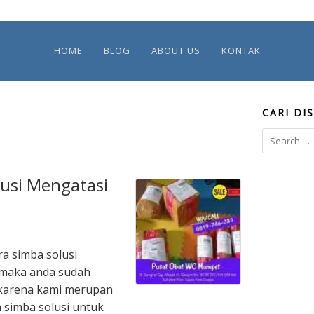
HOME
BLOG
ABOUT US
KONTAK
CARI DIS
Search
for:
lusi Mengatasi
ra simba solusi
maka anda sudah
 karena kami merupan
 simba solusi untuk