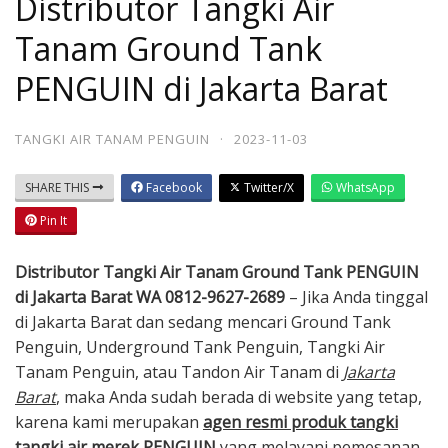
Distributor Tangki Air
Tanam Ground Tank
PENGUIN di Jakarta Barat
TANGKI AIR TANAM PENGUIN
·
2023-11-03
SHARE THIS
Facebook
Twitter/X
WhatsApp
Pin It
Distributor Tangki Air Tanam Ground Tank PENGUIN
di Jakarta Barat WA 0812-9627-2689
– Jika Anda tinggal
di Jakarta Barat dan sedang mencari Ground Tank
Penguin, Underground Tank Penguin, Tangki Air
Tanam Penguin, atau Tandon Air Tanam di
Jakarta
Barat
, maka Anda sudah berada di website yang tetap,
karena kami merupakan
agen resmi produk tangki
tangki air merek PENGUIN
yang melayani pemesanan