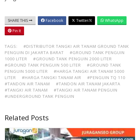
SHARE THIS
Facebook
Twitter/X
WhatsApp
Pin It
TAGS:
#DISTRIBUTOR TANGKI AIR TANAM GROUND TANK
PENGUIN DI JAKARTA BARAT
#GROUND TANK PENGUIN
1000 LITER
#GROUND TANK PENGUIN 2000 LITER
#GROUND TANK PENGUIN 500 LITER
#GROUND TANK
PENGUIN 5000 LITER
#HARGA TANGKI AIR TANAM 5000
LITER
#HARGA TANGKI TANAM AIR
#PENGUIN TQ 110
#TANDON AIR TANAM
#TANDON AIR TANAM JAKARTA
#TANGKI AIR TANAM
#TANGKI AIR TANAM PENGUIN
#UNDERGROUND TANK PENGUIN
Related Posts