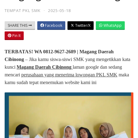
TEMPAT PKL SMK
·
2025-05-18
SHARE THIS
Facebook
Twitter/X
WhatsApp
Pin It
TERBATAS! WA 0812-9627-2689 | Magang Daerah
Cibinong
– Jika kamu siswa-siswi SMK yang mengetikkan kata
kunci
Magang Daerah Cibinong
laman google dan sedang
mencari
perusahaan yang menerima lowongan PKL SMK
maka
kamu sudah tepat menemukan website kami ini