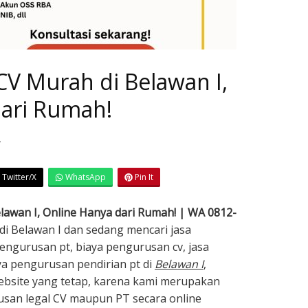
CV Murah di Belawan I,
dari Rumah!
7
Twitter/X
WhatsApp
Pin It
elawan I, Online Hanya dari Rumah! | WA 0812-
 di Belawan I dan sedang mencari jasa
pengurusan pt, biaya pengurusan cv, jasa
ya pengurusan pendirian pt di
Belawan I
,
ebsite yang tetap, karena kami merupakan
usan legal CV maupun PT secara online