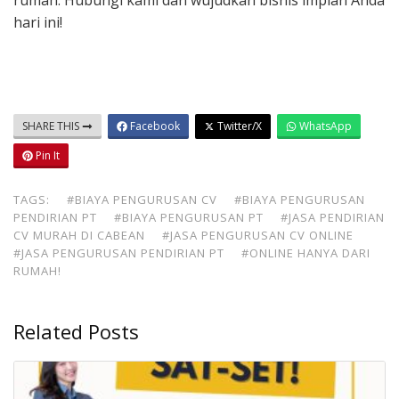
rumah. Hubungi kami dan wujudkan bisnis impian Anda
hari ini!
SHARE THIS
Facebook
Twitter/X
WhatsApp
Pin It
TAGS:
#BIAYA PENGURUSAN CV
#BIAYA PENGURUSAN
PENDIRIAN PT
#BIAYA PENGURUSAN PT
#JASA PENDIRIAN
CV MURAH DI CABEAN
#JASA PENGURUSAN CV ONLINE
#JASA PENGURUSAN PENDIRIAN PT
#ONLINE HANYA DARI
RUMAH!
Related Posts